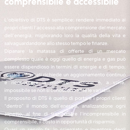
comprensibile e accessibile
L’obiettivo di DTS è semplice: rendere immediato ai
propri clienti l’accesso alla comprensione del mercato
dell’energia, migliorando loro la qualità della vita e
salvaguardandone allo stesso tempo le finanze.
Dipanare la matassa di offerte di un mercato
complesso quale è oggi quello di energia e gas può
essere dispendioso in termini di energie e di tempo,
restare informati richiede un aggiornamento continuo
e riconoscere la migliore soluzione è, a volte,
impossibile se non si conoscono tutte le variabili.
Il proposito di DTS è quello di portare i propri clienti
“dentro” il mondo dell’energia, analizzandone ogni
aspetto, al fine di trasformare l’incomprensibile in
comprensibile, il costo in opportunità di risparmio.
Quasi un secolo fa, lo scienziato e inventore degli