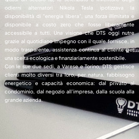
odierni alternatori Nikola Tesla ipotizzava la
disponibilità di "energia libera”, una forza illimitata e
disponibile a costo zero che fosse liberamente
accessibile a tutti. Una visione che DTS oggi nutre
grazie al quotidiano impegno con il quale fornisce, in
modo trasparente, assistenza continua al cliente per
una scelta ecologica e finanziariamente sostenibile.
Con le sue due sedi, a Varese e Torino, DTS gestisce
clienti molto diversi tra loro, per natura, fabbisogno
energetico e capacità economica: dal privato al
condominio, dal negozio all’impresa, dalla scuola alla
grande azienda.