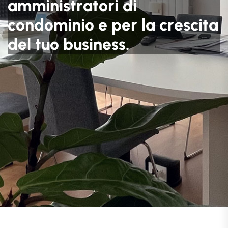
a
m
m
i
n
i
s
t
r
a
t
o
r
i
d
i
c
o
n
d
o
m
i
n
i
o
e
p
e
r
l
a
c
r
e
s
c
i
t
a
d
e
l
t
u
o
b
u
s
i
n
e
s
s
.