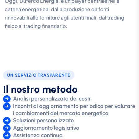
Oggi, Duferco Energia, è un player centrale nella
catena energetica, dalla produzione da fonti
rinnovabili alle forniture agli utenti finali, dal trading
fisico al trading finanziario.
UN SERVIZIO TRASPARENTE
I
l
n
o
s
t
r
o
m
e
t
o
d
o
Analisi personalizzata dei costi
Incontri di aggiornamento periodico per valutare
i cambiamenti del mercato energetico
Soluzioni personalizzate
Aggiornamento legislativo
Assistenza continua