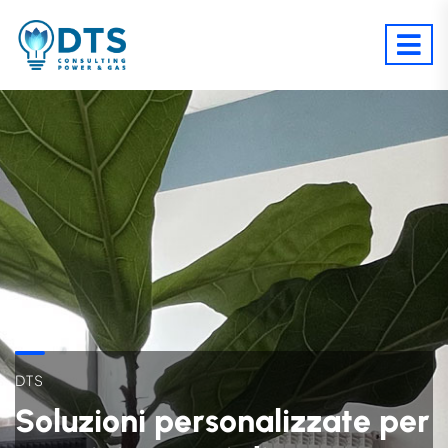
D
T
S
S
o
l
u
z
i
o
n
i
p
e
r
s
o
n
a
l
i
z
z
a
t
e
p
e
r