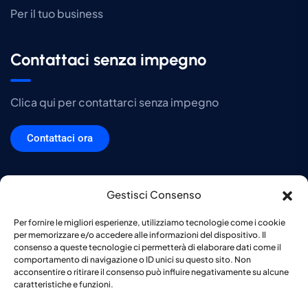
Per il tuo business
Contattaci senza impegno
Clica qui per contattarci senza impegno
Contattaci ora
Gestisci Consenso
DTS srl Copyright © 2026. Tutti i diritti sono riservati. P.IVA e Codice
Per fornire le migliori esperienze, utilizziamo tecnologie come i cookie
fiscale 03032640124. C.C.I.A.A. VA-315476. Capitale sociale di €
per memorizzare e/o accedere alle informazioni del dispositivo. Il
10.000,00 -
Privacy Policy
-
Cookie Policy
consenso a queste tecnologie ci permetterà di elaborare dati come il
comportamento di navigazione o ID unici su questo sito. Non
acconsentire o ritirare il consenso può influire negativamente su alcune
caratteristiche e funzioni.