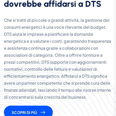
d
o
v
r
e
b
b
e
a
f
f
i
d
a
r
s
i
a
D
T
S
Che si tratti di piccole o grandi attività, la gestione dei
consumi energetici è una voce rilevante del budget.
DTS aiuta le imprese a pianificare la domanda
energetica e a valutare i costi, garantendo trasparenza
e assistenza continua grazie a collaborazioni con
associazioni di categoria. Oltre a offrire forniture a
prezzi competitivi, DTS supporta con aggiornamenti
normativi, controllo delle fatture e valutazioni di
efficientamento energetico. Affidarsi a DTS significa
avere un partner competente che si prende cura delle
finanze aziendali, lasciando il tempo alle risorse interne
di concentrarsi sulla crescita del business.
SCOPRI DI PIÙ