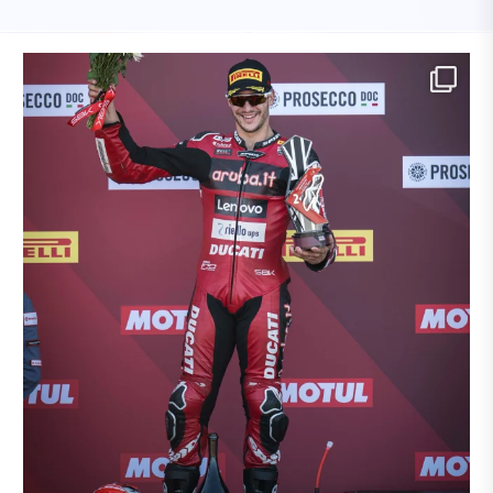
n
...
Recap #Germangp
#motogp | #moto2 |
...
1
0