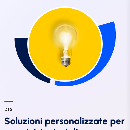
D
T
S
S
o
l
u
z
i
o
n
i
p
e
r
s
o
n
a
l
i
z
z
a
t
e
p
e
r