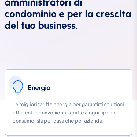
a
m
m
i
n
i
s
t
r
a
t
o
r
i
d
i
c
o
n
d
o
m
i
n
i
o
e
p
e
r
l
a
c
r
e
s
c
i
t
a
d
e
l
t
u
o
b
u
s
i
n
e
s
s
.
Energia
Le migliori tariffe energia per garantirti soluzioni
efficienti e convenienti, adatte a ogni tipo di
consumo, sia per casa che per azienda.