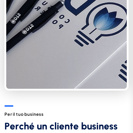
P
e
r
i
l
t
u
o
b
u
s
i
n
e
s
s
P
e
r
c
h
é
u
n
c
l
i
e
n
t
e
b
u
s
i
n
e
s
s