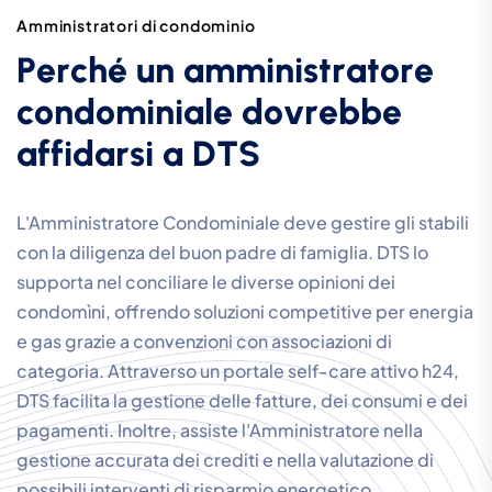
A
m
m
i
n
i
s
t
r
a
t
o
r
i
d
i
c
o
n
d
o
m
i
n
i
o
P
e
r
c
h
é
u
n
a
m
m
i
n
i
s
t
r
a
t
o
r
e
c
o
n
d
o
m
i
n
i
a
l
e
d
o
v
r
e
b
b
e
a
f
f
i
d
a
r
s
i
a
D
T
S
L'Amministratore Condominiale deve gestire gli stabili
con la diligenza del buon padre di famiglia. DTS lo
supporta nel conciliare le diverse opinioni dei
condomìni, offrendo soluzioni competitive per energia
e gas grazie a convenzioni con associazioni di
categoria. Attraverso un portale self-care attivo h24,
DTS facilita la gestione delle fatture, dei consumi e dei
pagamenti. Inoltre, assiste l'Amministratore nella
gestione accurata dei crediti e nella valutazione di
possibili interventi di risparmio energetico.