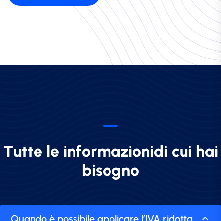
T
u
t
t
e
l
e
i
n
f
o
r
m
a
z
i
o
n
i
d
i
c
u
i
h
a
i
b
i
s
o
g
n
o
Quando è possibile applicare l’IVA ridotta