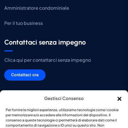
Amministratore condominiale
Per il tuo business
Contattaci senza impegno
Clica qui per contattarci senza impegno
Contattaci ora
Gestisci Consenso
DTS srl Copyright © 2026. Tutti i diritti sono riservati. P.IVA e Codice
Per fornire le migliori esperienze, utilizziamo tecnologie come i cookie
fiscale 03032640124. C.C.I.A.A. VA-315476. Capitale sociale di €
per memorizzare e/o accedere alle informazioni del dispositivo. Il
10.000,00 -
Privacy Policy
-
Cookie Policy
consenso a queste tecnologie ci permetterà di elaborare dati come il
comportamento di navigazione o ID unici su questo sito. Non